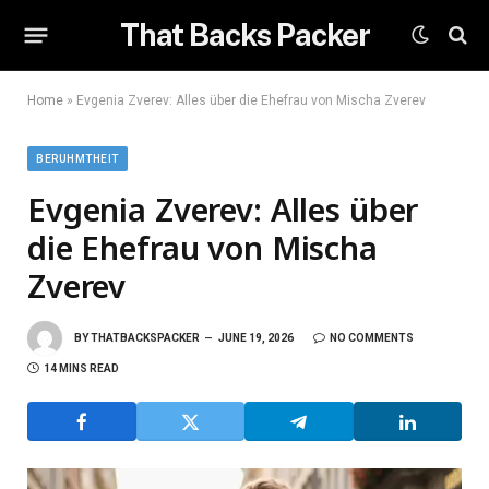
That Backs Packer
Home
»
Evgenia Zverev: Alles über die Ehefrau von Mischa Zverev
BERUHMTHEIT
Evgenia Zverev: Alles über
die Ehefrau von Mischa
Zverev
BY
THATBACKSPACKER
JUNE 19, 2026
NO COMMENTS
14 MINS READ