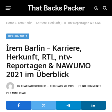
That Backs Packer
Home
»
İrem Barlin – Karriere, Herkunft, RTL, ntv-Reportagen & NAWUMO 2021 im Überblick
BERUHMTHEIT
İrem Barlin – Karriere,
Herkunft, RTL, ntv-
Reportagen & NAWUMO
2021 im Überblick
BY
THATBACKSPACKER
FEBRUARY 20, 2026
NO COMMENTS
5 MINS READ