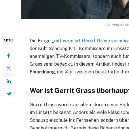
mit wem ist ge
Die Frage
„
mit wem ist Gerrit Grass verheir
AKTIE
der Kult-Sendung K11 – Kommissare im Einsatz i
ehemaligen TV-Kommissars, sondern auch für s
Grass sehr bedeckt. In diesem Artikel findest
Einordnung
, die klar zwischen bestätigten I
Wer ist Gerrit Grass überhaup
Gerrit Grass wurde vor allem durch seine Rol
im Einsatz bekannt. Anders als viele klassisc
Schauspielschule ins Fernsehen, sondern üb
Geschäftsbereich. Gerade diese Bodenständig