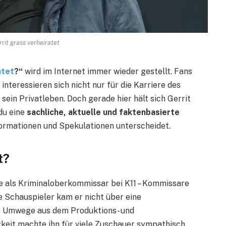
rrit grass verheiratet
atet
?“
wird im Internet immer wieder gestellt. Fans
nteressieren sich nicht nur für die Karriere des
ein Privatleben. Doch gerade hier hält sich Gerrit
 du eine
sachliche, aktuelle und faktenbasierte
nformationen und Spekulationen unterscheidet.
t?
le als Kriminaloberkommissar bei K11 – Kommissare
he Schauspieler kam er nicht über eine
er Umwege aus dem Produktions- und
keit machte ihn für viele Zuschauer sympathisch.