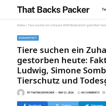
That Backs Packer
Te
Home
»
Tiere suchen ein Zuhause WDR-Moderatorin gestorben heu
BERUHMTHEIT
Tiere suchen ein Zu
gestorben heute: Fak
Ludwig, Simone Somb
Tierschutz und Todes
BY
THATBACKSPACKER
MAY 21, 2026
NO COMMENTS
Facebook
Twitter
Telegram