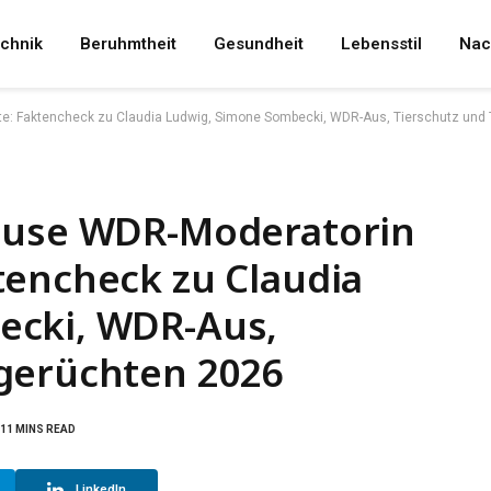
chnik
Beruhmtheit
Gesundheit
Lebensstil
Nac
te: Faktencheck zu Claudia Ludwig, Simone Sombecki, WDR-Aus, Tierschutz und
hause WDR-Moderatorin
tencheck zu Claudia
ecki, WDR-Aus,
gerüchten 2026
11 MINS READ
LinkedIn