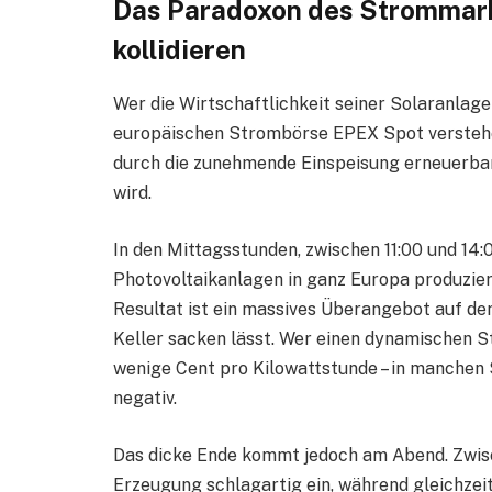
Das Paradoxon des Strommark
kollidieren
Wer die Wirtschaftlichkeit seiner Solaranla
europäischen Strombörse EPEX Spot verstehen.
durch die zunehmende Einspeisung erneuerbar
wird.
In den Mittagsstunden, zwischen 11:00 und 14:
Photovoltaikanlagen in ganz Europa produzie
Resultat ist ein massives Überangebot auf de
Keller sacken lässt. Wer einen dynamischen Str
wenige Cent pro Kilowattstunde – in manche
negativ.
Das dicke Ende kommt jedoch am Abend. Zwisch
Erzeugung schlagartig ein, während gleichzei