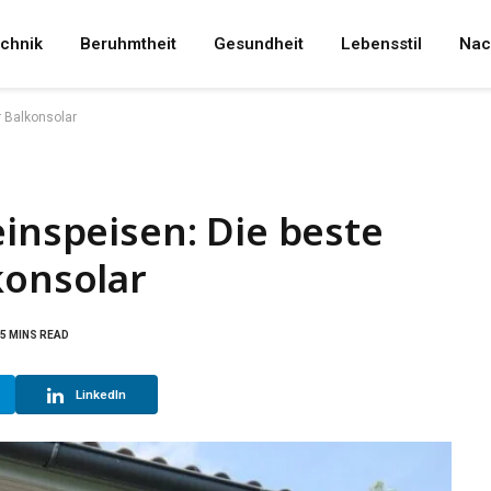
chnik
Beruhmtheit
Gesundheit
Lebensstil
Nac
r Balkonsolar
einspeisen: Die beste
konsolar
5 MINS READ
LinkedIn