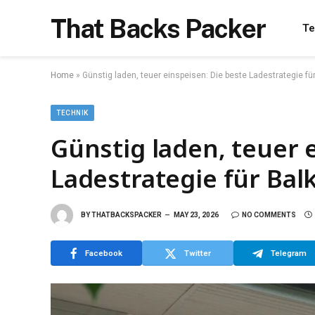
That Backs Packer
Te
Home
»
Günstig laden, teuer einspeisen: Die beste Ladestrategie fü
TECHNIK
Günstig laden, teuer 
Ladestrategie für Bal
BY
THATBACKSPACKER
MAY 23, 2026
NO COMMENTS
Facebook
Twitter
Telegram