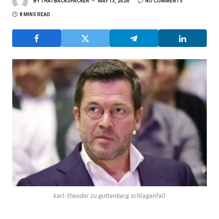
BY
THATBACKSPACKER
MAY 13, 2026
NO COMMENTS
8 MINS READ
karl-theodor zu guttenberg schlaganfall