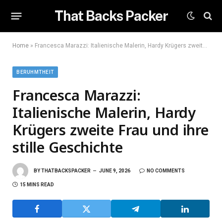
That Backs Packer
Home
»
Francesca Marazzi: Italienische Malerin, Hardy Krügers zweite Frau und ihre stille Geschichte
BERUHMTHEIT
Francesca Marazzi:
Italienische Malerin, Hardy
Krügers zweite Frau und ihre
stille Geschichte
BY
THATBACKSPACKER
JUNE 9, 2026
NO COMMENTS
15 MINS READ